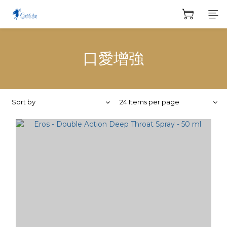
口愛增強
Sort by
24 Items per page